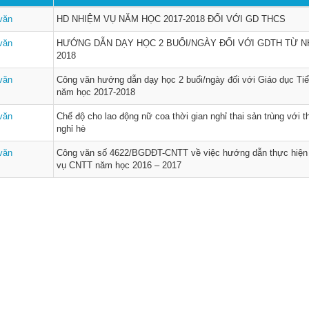
văn
HD NHIỆM VỤ NĂM HỌC 2017-2018 ĐỐI VỚI GD THCS
văn
HƯỚNG DẪN DẠY HỌC 2 BUỔI/NGÀY ĐỐI VỚI GDTH TỪ NH
2018
văn
Công văn hướng dẫn dạy học 2 buổi/ngày đối với Giáo dục Tiể
năm học 2017-2018
văn
Chế độ cho lao động nữ coa thời gian nghỉ thai sản trùng với t
nghỉ hè
văn
Công văn số 4622/BGDĐT-CNTT về việc hướng dẫn thực hiện
vụ CNTT năm học 2016 – 2017