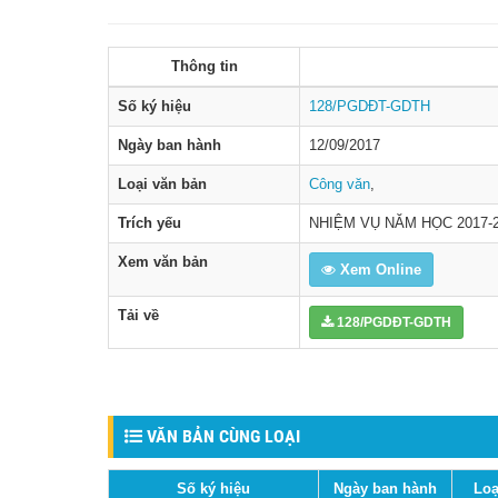
Thông tin
Số ký hiệu
128/PGDĐT-GDTH
Ngày ban hành
12/09/2017
Loại văn bản
Công văn
,
Trích yếu
NHIỆM VỤ NĂM HỌC 2017-2
Xem văn bản
Xem Online
Tải về
128/PGDĐT-GDTH
VĂN BẢN CÙNG LOẠI
Số ký hiệu
Ngày ban hành
Loạ