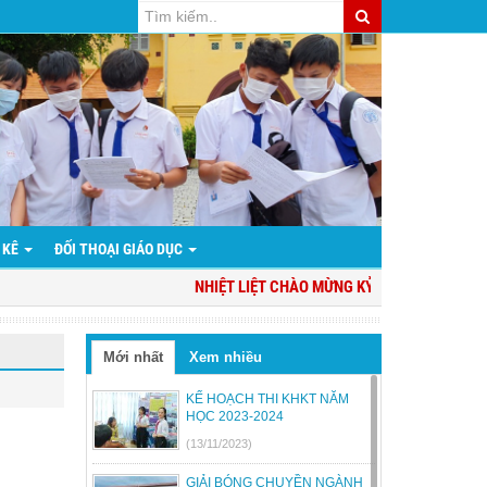
 KÊ
ĐỐI THOẠI GIÁO DỤC
NHIỆT LIỆT CHÀO MỪNG KỶ NIỆM 94 NĂM NGÀY
Mới nhất
Xem nhiều
KẾ HOẠCH THI KHKT NĂM
HỌC 2023-2024
(13/11/2023)
GIẢI BÓNG CHUYỀN NGÀNH