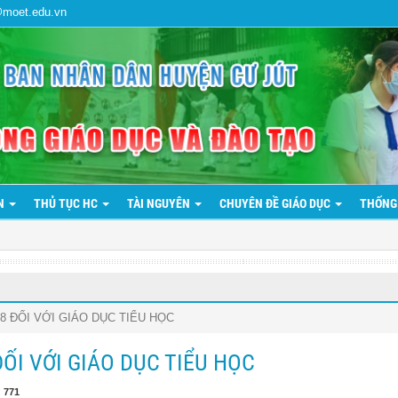
@moet.edu.vn
ẢN
THỦ TỤC HC
TÀI NGUYÊN
CHUYÊN ĐỀ GIÁO DỤC
THỐNG
8 ĐỐI VỚI GIÁO DỤC TIỂU HỌC
ỐI VỚI GIÁO DỤC TIỂU HỌC
:
771