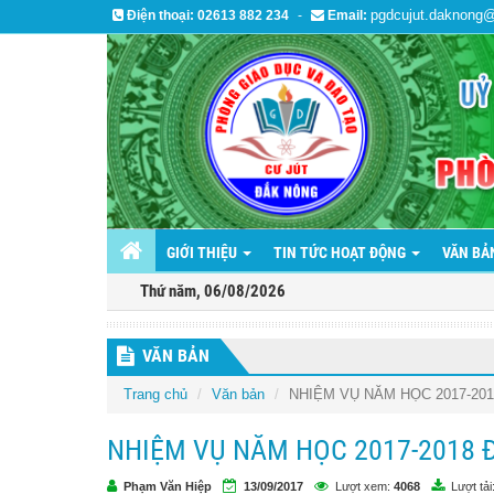
pgdcujut.daknong
Điện thoại:
02613 882 234
-
Email:
GIỚI THIỆU
TIN TỨC HOẠT ĐỘNG
VĂN B
Thứ năm, 06/08/2026
VĂN BẢN
Trang chủ
Văn bản
NHIỆM VỤ NĂM HỌC 2017-201
NHIỆM VỤ NĂM HỌC 2017-2018 Đ
Phạm Văn Hiệp
13/09/2017
Lượt xem:
4068
Lượt tải