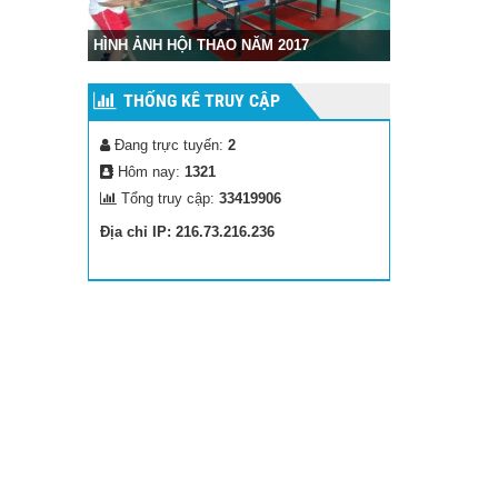
Hình ảnh cuộc
HÌNH ẢNH HỘI THAO NĂM 2017
Gia
THỐNG KÊ TRUY CẬP
Đang trực tuyến:
2
Hôm nay:
1321
Tổng truy cập:
33419906
Địa chỉ IP: 216.73.216.236