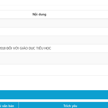
Nội dung
018 ĐỐI VỚI GIÁO DỤC TIỂU HỌC
i văn bản
Trích yếu