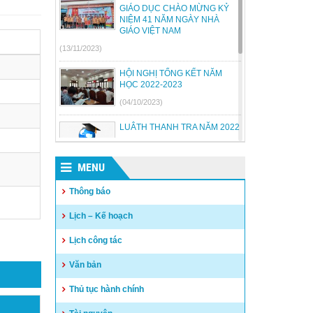
GIÁO DỤC CHÀO MỪNG KỶ
NIỆM 41 NĂM NGÀY NHÀ
GIÁO VIỆT NAM
(13/11/2023)
HỘI NGHỊ TỔNG KẾT NĂM
HỌC 2022-2023
(04/10/2023)
LUÂTH THANH TRA NĂM 2022
(18/07/2023)
MENU
BỘ GIÁO DỤC VÀ ĐÀO TẠO
BÃI BỎ MỘT SỐ THÔNG TƯ
Thông báo
(26/06/2023)
Lịch – Kế hoạch
Quyết định công khai quyết
Lịch công tác
toán thu chi NSNN năm 2022
(04/05/2023)
Văn bản
Thủ tục hành chính