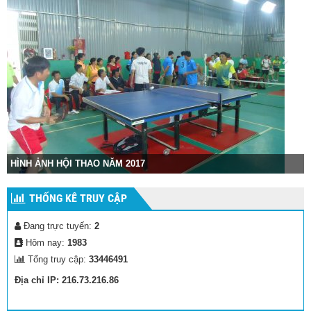
HÌNH ẢNH HỘI THAO NĂM 2017
H
THỐNG KÊ TRUY CẬP
Đang trực tuyến:
2
Hôm nay:
1983
Tổng truy cập:
33446491
Địa chỉ IP: 216.73.216.86