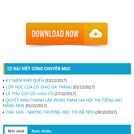
BÀI VIẾT CÙNG CHUYÊN MỤC
KỶ NIỆM KHÓ QUÊN
(13/12/2017)
LỚP HỌC CỦA CÔ GIÁO GÀ TRẮNG
(01/12/2017)
LÁ THƯ GỬI CÔ GIÁO CŨ
(17/11/2017)
QUYẾT ĐỊNH THÀNH LẬP ĐOÀN THAM GIA HỘI THI TIẾNG HÁT
MĂNG NON
(01/11/2017)
THÁI LAN – NHỮNG TRƯỜNG HỌC TÔI ĐÃ ĐẾN
(28/10/2017)
Mới nhất
Xem nhiều