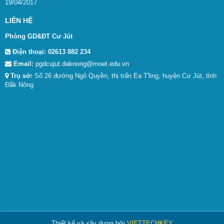
19/04/2017
LIÊN HỆ
Phòng GD&ĐT Cư Jút
Điện thoại:
02613 882 234
Email:
pgdcujut.daknong@moet.edu.vn
Trụ sở:
Số 26 đường Ngô Quyền, thị trấn Ea T'ling, huyện Cư Jút, tỉnh
Đắk Nông
Thiết kế và xây dựng bởi
VIETTECHKEY