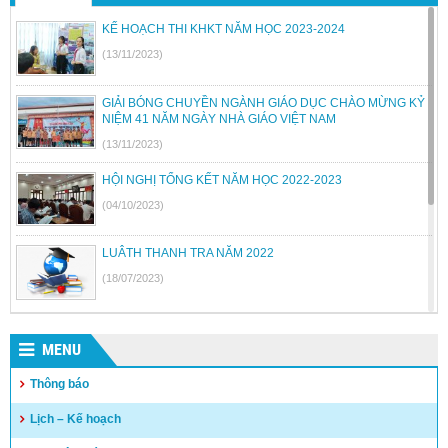
KẾ HOẠCH THI KHKT NĂM HỌC 2023-2024
(13/11/2023)
GIẢI BÓNG CHUYỀN NGÀNH GIÁO DỤC CHÀO MỪNG KỶ
NIỆM 41 NĂM NGÀY NHÀ GIÁO VIỆT NAM
(13/11/2023)
HỘI NGHỊ TỔNG KẾT NĂM HỌC 2022-2023
(04/10/2023)
LUÂTH THANH TRA NĂM 2022
(18/07/2023)
BỘ GIÁO DỤC VÀ ĐÀO TẠO BÃI BỎ MỘT SỐ THÔNG TƯ
MENU
(26/06/2023)
Thông báo
Quyết định công khai quyết toán thu chi NSNN năm 2022
Lịch – Kế hoạch
(04/05/2023)