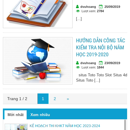
dvuhoang
25/09/2019
Lượt xem:
2784
[...]
HƯỚNG DẪN CÔNG TÁC
KIỂM TRA NỘI BỘ NĂM
HỌC 2019-2020
dvuhoang
23/09/2019
Lượt xem:
1844
situs Toto Toto Slot Situs 4d
Situs Toto [...]
Trang 1 / 2
1
2
»
Mới nhất
Xem nhiều
KẾ HOẠCH THI KHKT NĂM HỌC 2023-2024