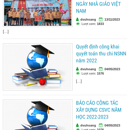
NGÀY NHÀ GIÁO VIỆT
NAM
dvuhoang
13/11/2023
Lượt xem:
1833
[...]
Quyết định công khai
quyết toán thu chi NSNN
năm 2022
dvuhoang
04/05/2023
Lượt xem:
1576
[...]
BÁO CÁO CÔNG TÁC
XÂY DỰNG CSVC NĂM
HỌC 2022-2023
dvuhoang
04/05/2023
Lượt xem:
1076