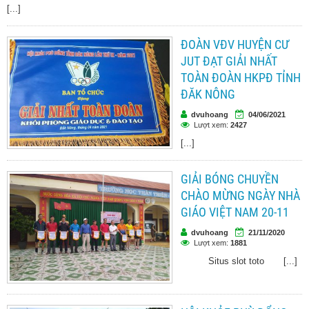
[...]
ĐOÀN VĐV HUYỆN CƯ
JUT ĐẠT GIẢI NHẤT
TOÀN ĐOÀN HKPĐ TỈNH
ĐĂK NÔNG
dvuhoang
04/06/2021
Lượt xem:
2427
[...]
GIẢI BÓNG CHUYỀN
CHÀO MỪNG NGÀY NHÀ
GIÁO VIỆT NAM 20-11
dvuhoang
21/11/2020
Lượt xem:
1881
Situs slot toto [...]