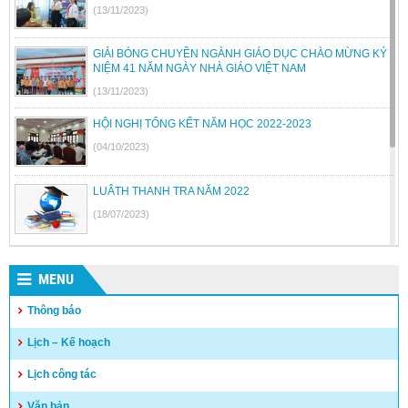
(13/11/2023)
GIẢI BÓNG CHUYỀN NGÀNH GIÁO DỤC CHÀO MỪNG KỶ
NIỆM 41 NĂM NGÀY NHÀ GIÁO VIỆT NAM
(13/11/2023)
HỘI NGHỊ TỔNG KẾT NĂM HỌC 2022-2023
(04/10/2023)
LUÂTH THANH TRA NĂM 2022
(18/07/2023)
BỘ GIÁO DỤC VÀ ĐÀO TẠO BÃI BỎ MỘT SỐ THÔNG TƯ
MENU
(26/06/2023)
Thông báo
Quyết định công khai quyết toán thu chi NSNN năm 2022
Lịch – Kế hoạch
(04/05/2023)
Lịch công tác
Văn bản