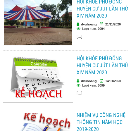
HỘI KHỎE PHÙ ĐỔNG
HUYỆN CƯ JUT LẦN THỨ
XIV NĂM 2020
dvuhoang
21/11/2020
Lượt xem:
2094
[...]
HỘI KHỎE PHÙ ĐỔNG
HUYỆN CƯ JÚT LẦN THỨ
XIV NĂM 2020
dvuhoang
14/01/2020
Lượt xem:
3099
[...]
NHIỆM VỤ CÔNG NGHỆ
THÔNG TIN NĂM HỌC
2019-2020