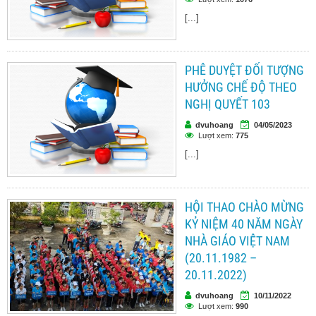
[...]
PHÊ DUYỆT ĐỐI TƯỢNG
HƯỞNG CHẾ ĐỘ THEO
NGHỊ QUYẾT 103
dvuhoang
04/05/2023
Lượt xem:
775
[...]
HỘI THAO CHÀO MỪNG
KỶ NIỆM 40 NĂM NGÀY
NHÀ GIÁO VIỆT NAM
(20.11.1982 –
20.11.2022)
dvuhoang
10/11/2022
Lượt xem:
990