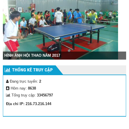
Hình ảnh cuộc thi tốt nghiệp THPT Quốc Gia
THỐNG KÊ TRUY CẬP
Đang trực tuyến:
2
Hôm nay:
8638
Tổng truy cập:
33456797
Địa chỉ IP: 216.73.216.144