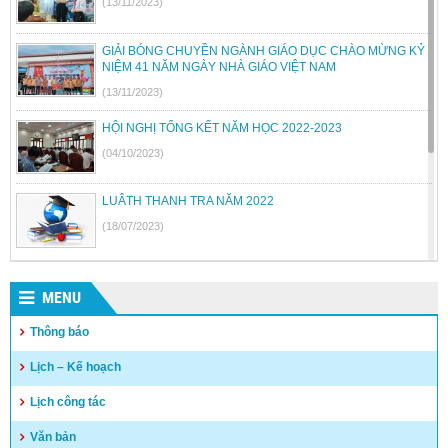
(13/11/2023)
GIẢI BÓNG CHUYỀN NGÀNH GIÁO DỤC CHÀO MỪNG KỶ
NIỆM 41 NĂM NGÀY NHÀ GIÁO VIỆT NAM
(13/11/2023)
HỘI NGHỊ TỔNG KẾT NĂM HỌC 2022-2023
(04/10/2023)
LUÂTH THANH TRA NĂM 2022
(18/07/2023)
BỘ GIÁO DỤC VÀ ĐÀO TẠO BÃI BỎ MỘT SỐ THÔNG TƯ
MENU
(26/06/2023)
Thông báo
Quyết định công khai quyết toán thu chi NSNN năm 2022
Lịch – Kế hoạch
(04/05/2023)
Lịch công tác
Văn bản