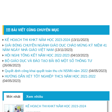
BÀI VIẾT CÙNG CHUYÊN MỤC
KẾ HOẠCH THI KHKT NĂM HỌC 2023-2024
(13/11/2023)
GIẢI BÓNG CHUYỀN NGÀNH GIÁO DỤC CHÀO MỪNG KỶ NIỆM 41
NĂM NGÀY NHÀ GIÁO VIỆT NAM
(13/11/2023)
HỘI NGHỊ TỔNG KẾT NĂM HỌC 2022-2023
(04/10/2023)
BỘ GIÁO DỤC VÀ ĐÀO TẠO BÃI BỎ MỘT SỐ THÔNG TƯ
(26/06/2023)
Quyết định công khai quyết toán thu chi NSNN năm 2022
(04/05/2023)
HƯỚNG DẪN XÉT TỐT NGHIỆP THCS NĂM HỌC 2021-2022
(04/05/2023)
Mới nhất
Xem nhiều
KẾ HOẠCH THI KHKT NĂM HỌC 2023-2024