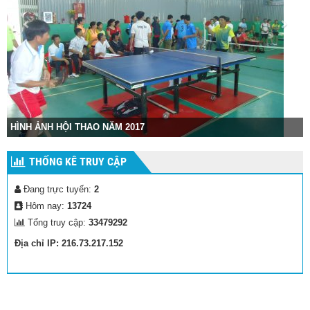
HÌNH ẢNH HỘI THAO NĂM 2017
THỐNG KÊ TRUY CẬP
Đang trực tuyến:
2
Hôm nay:
13724
Tổng truy cập:
33479292
Địa chỉ IP: 216.73.217.152