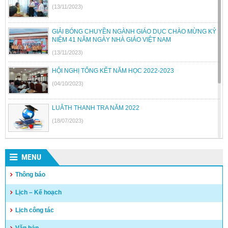
(13/11/2023)
GIẢI BÓNG CHUYỀN NGÀNH GIÁO DỤC CHÀO MỪNG KỶ
NIỆM 41 NĂM NGÀY NHÀ GIÁO VIỆT NAM
(13/11/2023)
HỘI NGHỊ TỔNG KẾT NĂM HỌC 2022-2023
(04/10/2023)
LUÂTH THANH TRA NĂM 2022
(18/07/2023)
BỘ GIÁO DỤC VÀ ĐÀO TẠO BÃI BỎ MỘT SỐ THÔNG TƯ
MENU
(26/06/2023)
Thông báo
Quyết định công khai quyết toán thu chi NSNN năm 2022
Lịch – Kế hoạch
(04/05/2023)
Lịch công tác
Văn bản