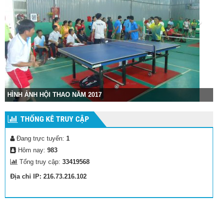
HÌNH ẢNH HỘI THAO NĂM 2017
THỐNG KÊ TRUY CẬP
Đang trực tuyến:
1
Hôm nay:
983
Tổng truy cập:
33419568
Địa chỉ IP: 216.73.216.102