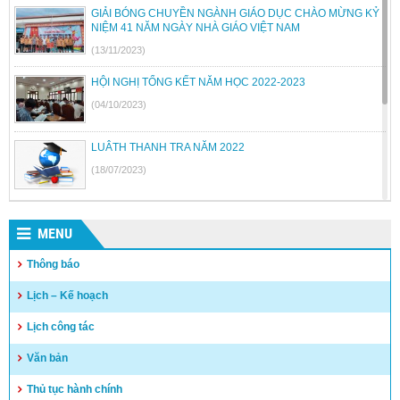
GIẢI BÓNG CHUYỀN NGÀNH GIÁO DỤC CHÀO MỪNG KỶ
NIỆM 41 NĂM NGÀY NHÀ GIÁO VIỆT NAM
(13/11/2023)
HỘI NGHỊ TỔNG KẾT NĂM HỌC 2022-2023
(04/10/2023)
LUÂTH THANH TRA NĂM 2022
(18/07/2023)
BỘ GIÁO DỤC VÀ ĐÀO TẠO BÃI BỎ MỘT SỐ THÔNG TƯ
MENU
(26/06/2023)
Thông báo
Quyết định công khai quyết toán thu chi NSNN năm 2022
Lịch – Kế hoạch
(04/05/2023)
Lịch công tác
Văn bản
Thủ tục hành chính