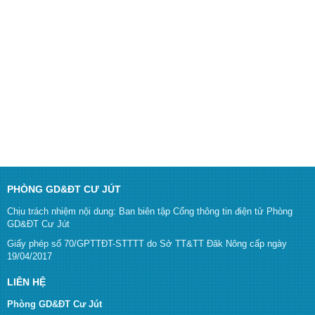
PHÒNG GD&ĐT CƯ JÚT
Chịu trách nhiệm nội dung: Ban biên tập Cổng thông tin điện tử Phòng
GD&ĐT Cư Jút
Giấy phép số 70/GPTTĐT-STTTT do Sở TT&TT Đăk Nông cấp ngày
19/04/2017
LIÊN HỆ
Phòng GD&ĐT Cư Jút