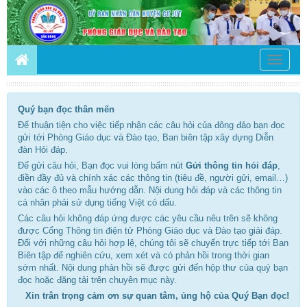
Toggle
navigati
Quý bạn đọc thân mến
Để thuận tiện cho việc tiếp nhận các câu hỏi của đông đảo bạn đọc
gửi tới Phòng Giáo dục và Đào tạo, Ban biên tập xây dựng Diễn
đàn Hỏi đáp.
Để gửi câu hỏi, Bạn đọc vui lòng bấm nút
Gửi thông tin hỏi đáp
,
điền đầy đủ và chính xác các thông tin (tiêu đề, người gửi, email…)
vào các ô theo mẫu hướng dẫn. Nội dung hỏi đáp và các thông tin
cá nhân phải sử dụng tiếng Việt có dấu.
Các câu hỏi không đáp ứng được các yêu cầu nêu trên sẽ không
được Cổng Thông tin điện tử Phòng Giáo dục và Đào tạo giải đáp.
Đối với những câu hỏi hợp lệ, chúng tôi sẽ chuyển trực tiếp tới Ban
Biên tập để nghiên cứu, xem xét và có phản hồi trong thời gian
sớm nhất. Nội dung phản hồi sẽ được gửi đến hộp thư của quý bạn
đọc hoặc đăng tải trên chuyên mục này.
Xin trân trọng cảm ơn sự quan tâm, ủng hộ của Quý Bạn đọc!