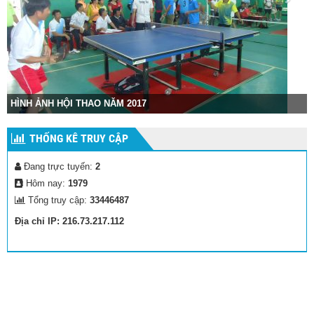
HÌNH ẢNH HỘI THAO NĂM 2017
THỐNG KÊ TRUY CẬP
Đang trực tuyến:
2
Hôm nay:
1979
Tổng truy cập:
33446487
Địa chỉ IP: 216.73.217.112