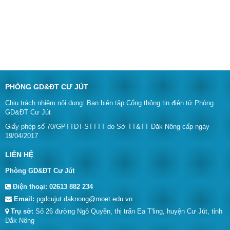
PHÒNG GD&ĐT CƯ JÚT
Chịu trách nhiệm nội dung: Ban biên tập Cổng thông tin điện tử Phòng
GD&ĐT Cư Jút
Giấy phép số 70/GPTTĐT-STTTT do Sở TT&TT Đăk Nông cấp ngày
19/04/2017
LIÊN HỆ
Phòng GD&ĐT Cư Jút
Điện thoại:
02613 882 234
Email:
pgdcujut.daknong@moet.edu.vn
Trụ sở:
Số 26 đường Ngô Quyền, thị trấn Ea T'ling, huyện Cư Jút, tỉnh
Đắk Nông