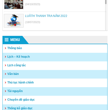
(04/10/2023)
LUÂTH THANH TRA NĂM 2022
(18/07/2023)
BỘ GIÁO DỤC VÀ ĐÀO TẠO BÃI BỎ MỘT SỐ THÔNG TƯ
MENU
(26/06/2023)
Thông báo
Quyết định công khai quyết toán thu chi NSNN năm 2022
Lịch – Kế hoạch
(04/05/2023)
Lịch công tác
Văn bản
Thủ tục hành chính
Tài nguyên
Chuyên đề giáo dục
Thống kê giáo dục