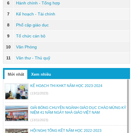
6
Hành chính - Tổng hợp
7
Kế hoạch - Tài chính
8
Phổ cập giáo dục
9
Tổ chức cán bộ
10
Văn Phòng
11
Văn thư - Thủ quỹ
Mới nhất
Xem nhiều
KẾ HOẠCH THI KHKT NĂM HỌC 2023-2024
(13/11/2023)
GIẢI BÓNG CHUYỀN NGÀNH GIÁO DỤC CHÀO MỪNG KỶ
NIỆM 41 NĂM NGÀY NHÀ GIÁO VIỆT NAM
(13/11/2023)
HỘI NGHỊ TỔNG KẾT NĂM HỌC 2022-2023