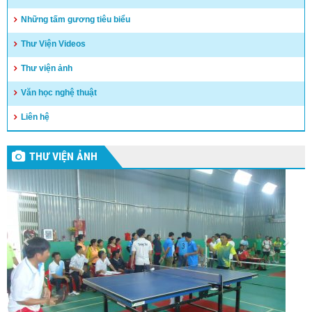
Những tấm gương tiêu biểu
Thư Viện Videos
Thư viện ảnh
Văn học nghệ thuật
Liên hệ
THƯ VIỆN ẢNH