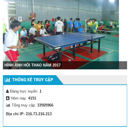
Hình ảnh cuộc thi tốt nghiệp THPT Quốc Gia
THỐNG KÊ TRUY CẬP
Đang trực tuyến:
1
Hôm nay:
4151
Tổng truy cập:
33505966
Địa chỉ IP: 216.73.216.213