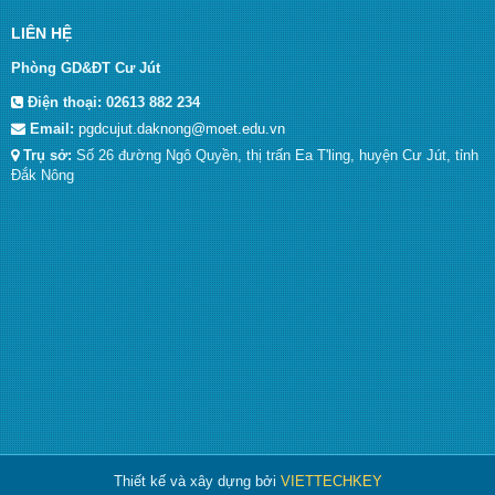
LIÊN HỆ
Phòng GD&ĐT Cư Jút
Điện thoại:
02613 882 234
Email:
pgdcujut.daknong@moet.edu.vn
Trụ sở:
Số 26 đường Ngô Quyền, thị trấn Ea T'ling, huyện Cư Jút, tỉnh
Đắk Nông
Thiết kế và xây dựng bởi
VIETTECHKEY