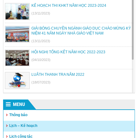
KẾ HOẠCH THI KHKT NĂM HỌC 2023-2024
(13/11/2023)
GIẢI BÓNG CHUYỀN NGÀNH GIÁO DỤC CHÀO MỪNG KỶ
NIỆM 41 NĂM NGÀY NHÀ GIÁO VIỆT NAM
(13/11/2023)
HỘI NGHỊ TỔNG KẾT NĂM HỌC 2022-2023
(04/10/2023)
LUÂTH THANH TRA NĂM 2022
(18/07/2023)
BỘ GIÁO DỤC VÀ ĐÀO TẠO BÃI BỎ MỘT SỐ THÔNG TƯ
MENU
(26/06/2023)
Thông báo
Quyết định công khai quyết toán thu chi NSNN năm 2022
Lịch – Kế hoạch
(04/05/2023)
Lịch công tác