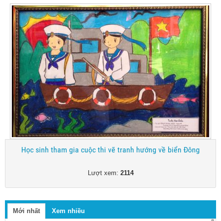
Học sinh tham gia cuộc thi vẽ tranh hướng về biển Đông
Lượt xem:
2114
Mới nhất
Xem nhiều