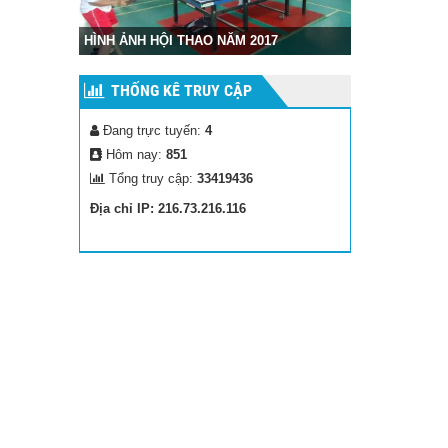
Hình ảnh cuộc
HÌNH ẢNH HỘI THAO NĂM 2017
Gia
THỐNG KÊ TRUY CẬP
Đang trực tuyến:
4
Hôm nay:
851
Tổng truy cập:
33419436
Địa chỉ IP: 216.73.216.116