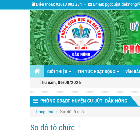
pgdcujut.daknong
Điện thoại:
02613 882 234
-
Email:
GIỚI THIỆU
TIN TỨC HOẠT ĐỘNG
VĂN B
Thứ năm, 06/08/2026
PHÒNG GD&ĐT HUYỆN CƯ JÚT- ĐẮK NÔNG
Trang chủ
Sơ đồ tổ chức
Sơ đồ tổ chức