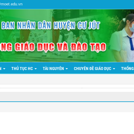
@moet.edu.vn
ẢN
THỦ TỤC HC
TÀI NGUYÊN
CHUYÊN ĐỀ GIÁO DỤC
THỐNG