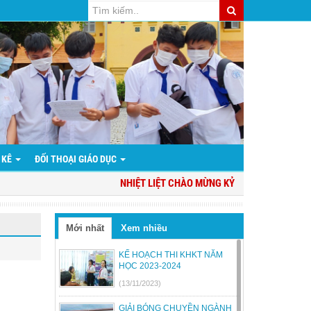
 KÊ
ĐỐI THOẠI GIÁO DỤC
NHIỆT LIỆT CHÀO MỪNG KỶ NIỆM 94 NĂM NGÀY 
Mới nhất
Xem nhiều
KẾ HOẠCH THI KHKT NĂM
HỌC 2023-2024
(13/11/2023)
GIẢI BÓNG CHUYỀN NGÀNH