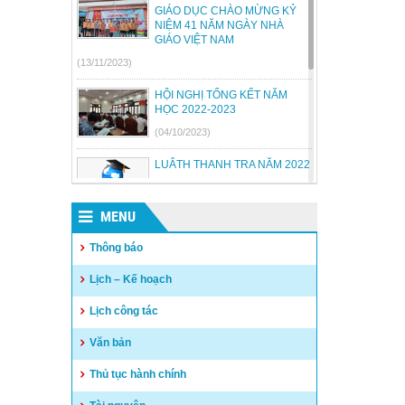
GIÁO DỤC CHÀO MỪNG KỶ
NIỆM 41 NĂM NGÀY NHÀ
GIÁO VIỆT NAM
(13/11/2023)
HỘI NGHỊ TỔNG KẾT NĂM
HỌC 2022-2023
(04/10/2023)
LUÂTH THANH TRA NĂM 2022
(18/07/2023)
MENU
BỘ GIÁO DỤC VÀ ĐÀO TẠO
BÃI BỎ MỘT SỐ THÔNG TƯ
Thông báo
(26/06/2023)
Lịch – Kế hoạch
Quyết định công khai quyết
Lịch công tác
toán thu chi NSNN năm 2022
(04/05/2023)
Văn bản
Thủ tục hành chính