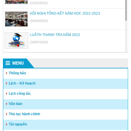
(13/11/2023)
HỘI NGHỊ TỔNG KẾT NĂM HỌC 2022-2023
(04/10/2023)
LUÂTH THANH TRA NĂM 2022
(18/07/2023)
BỘ GIÁO DỤC VÀ ĐÀO TẠO BÃI BỎ MỘT SỐ THÔNG TƯ
MENU
(26/06/2023)
Thông báo
Quyết định công khai quyết toán thu chi NSNN năm 2022
Lịch – Kế hoạch
(04/05/2023)
Lịch công tác
Văn bản
Thủ tục hành chính
Tài nguyên