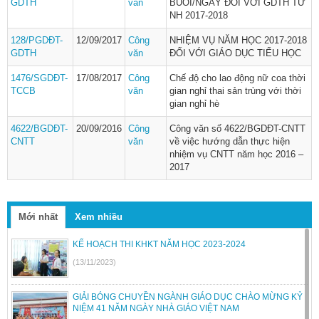
GDTH
văn
BUỔI/NGÀY ĐỐI VỚI GDTH TỪ
NH 2017-2018
128/PGDĐT-
12/09/2017
Công
NHIỆM VỤ NĂM HỌC 2017-2018
GDTH
văn
ĐỐI VỚI GIÁO DỤC TIỂU HỌC
1476/SGDĐT-
17/08/2017
Công
Chế độ cho lao động nữ coa thời
TCCB
văn
gian nghỉ thai sản trùng với thời
gian nghỉ hè
4622/BGDĐT-
20/09/2016
Công
Công văn số 4622/BGDĐT-CNTT
CNTT
văn
về việc hướng dẫn thực hiện
nhiệm vụ CNTT năm học 2016 –
2017
Mới nhất
Xem nhiều
KẾ HOẠCH THI KHKT NĂM HỌC 2023-2024
(13/11/2023)
GIẢI BÓNG CHUYỀN NGÀNH GIÁO DỤC CHÀO MỪNG KỶ
NIỆM 41 NĂM NGÀY NHÀ GIÁO VIỆT NAM