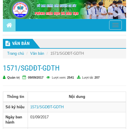
Toggle
navigati
VĂN BẢN
Trang chủ
Văn bản
1571/SGDĐT-GDTH
1571/SGDĐT-GDTH
Quản trị
09/09/2017
Lượt xem:
2541
Lượt tải:
207
Thông tin
Nội dung
Số ký hiệu
1571/SGDĐT-GDTH
Ngày ban
01/09/2017
hành