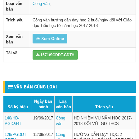
Loại văn
Công văn
,
bản
Trích yếu
Công văn hướng dẫn dạy học 2 buổi/ngày đối với Giáo
dục Tiểu học từ năm học 2017-2018
Xem văn
Xem Online
bản
Tải về
1571/SGDĐT-GDTH
VĂN BẢN CÙNG LOẠI
Ngày ban
Loại
Số ký hiệu
hành
văn bản
Trích yếu
140/HD-
19/09/2017
Công
HD NHIỆM VỤ NĂM HỌC 2017-
PGD&ĐT
văn
2018 ĐỐI VỚI GD THCS
129/PGDĐT-
13/09/2017
Công
HƯỚNG DẪN DẠY HỌC 2