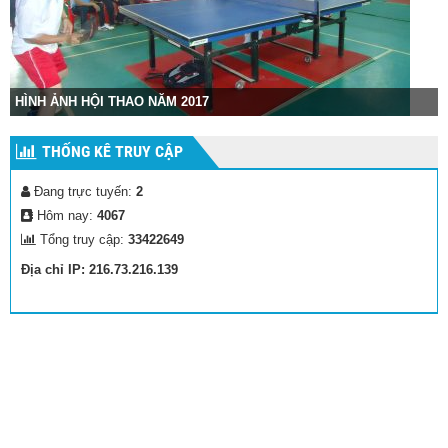
HÌNH ẢNH HỘI THAO NĂM 2017
THỐNG KÊ TRUY CẬP
Đang trực tuyến:
2
Hôm nay:
4067
Tổng truy cập:
33422649
Địa chỉ IP: 216.73.216.139