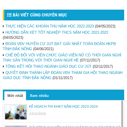
BÀI VIẾT CÙNG CHUYÊN MỤC
THỰC HIỆN CÁC KHOẢN THU NĂM HỌC 2022-2023
(04/05/2023)
HƯỚNG DẪN XÉT TỐT NGHIỆP THCS NĂM HỌC 2021-2022
(04/05/2023)
ĐOÀN VĐV HUYỆN CƯ JUT ĐẠT GIẢI NHẤT TOÀN ĐOÀN HKPĐ
TỈNH ĐĂK NÔNG
(04/06/2021)
CHẾ ĐỘ ĐỐI VỚI VIÊN CHỨC GIÁO VIÊN NỮ CÓ THỜI GIAN NGHỈ
THAI SẢN TRÙNG VỚI THỜI GIAN NGHỈ HÈ
(07/11/2017)
TỔNG KẾT HỘI THAO NGÀNH GIÁO DỤC CƯ JÚT
(02/11/2017)
QUYẾT ĐỊNH THÀNH LẬP ĐOÀN VĐV THAM GIA HỘI THAO NGÀNH
GIÁO DỤC TỈNH ĐĂK NÔNG
(01/11/2017)
Mới nhất
Xem nhiều
KẾ HOẠCH THI KHKT NĂM HỌC 2023-2024
(13/11/2023)