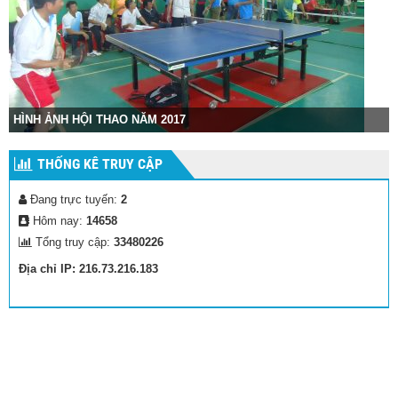
HÌNH ẢNH HỘI THAO NĂM 2017
THỐNG KÊ TRUY CẬP
Đang trực tuyến:
2
Hôm nay:
14658
Tổng truy cập:
33480226
Địa chỉ IP: 216.73.216.183