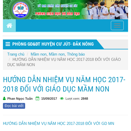
Toggle
navigati
PHÒNG GD&ĐT HUYỆN CƯ JÚT- ĐẮK NÔNG
Trang chủ
Mầm non
,
Mầm non
,
Thông báo
HƯỚNG DẪN NHIỆM VỤ NĂM HỌC 2017-2018 ĐỐI VỚI GIÁO
DỤC MẦM NON
HƯỚNG DẪN NHIỆM VỤ NĂM HỌC 2017-
2018 ĐỐI VỚI GIÁO DỤC MẦM NON
Phan Ngọc Tuấn
15/09/2017
Lượt xem:
2848
Đọc bài viết
HƯỚNG DẪN NHIỆM VỤ NĂM HỌC 2017-2018 ĐỐI VỚI GD MN