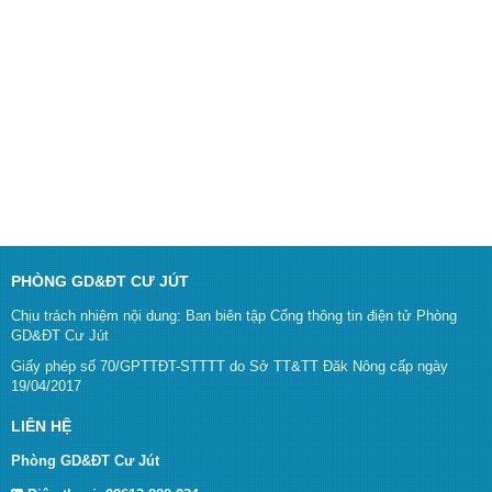
PHÒNG GD&ĐT CƯ JÚT
Chịu trách nhiệm nội dung: Ban biên tập Cổng thông tin điện tử Phòng
GD&ĐT Cư Jút
Giấy phép số 70/GPTTĐT-STTTT do Sở TT&TT Đăk Nông cấp ngày
19/04/2017
LIÊN HỆ
Phòng GD&ĐT Cư Jút