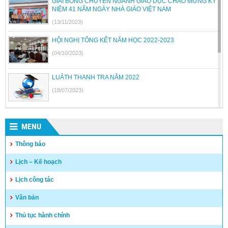
GIẢI BÓNG CHUYỀN NGÀNH GIÁO DỤC CHÀO MỪNG KỶ
NIỆM 41 NĂM NGÀY NHÀ GIÁO VIỆT NAM
(13/11/2023)
HỘI NGHỊ TỔNG KẾT NĂM HỌC 2022-2023
(04/10/2023)
LUÂTH THANH TRA NĂM 2022
(18/07/2023)
BỘ GIÁO DỤC VÀ ĐÀO TẠO BÃI BỎ MỘT SỐ THÔNG TƯ
MENU
(26/06/2023)
Thông báo
Quyết định công khai quyết toán thu chi NSNN năm 2022
Lịch – Kế hoạch
(04/05/2023)
Lịch công tác
Văn bản
Thủ tục hành chính