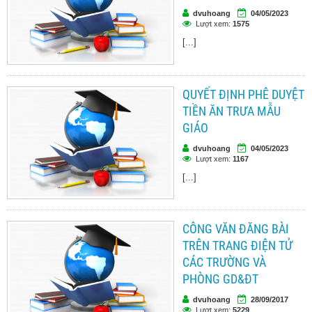
dvuhoang
04/05/2023
Lượt xem:
1575
[...]
QUYẾT ĐỊNH PHÊ DUYỆT
TIỀN ĂN TRƯA MẪU
GIÁO
dvuhoang
04/05/2023
Lượt xem:
1167
[...]
CÔNG VĂN ĐĂNG BÀI
TRÊN TRANG ĐIỆN TỬ
CÁC TRƯỜNG VÀ
PHÒNG GD&ĐT
dvuhoang
28/09/2017
Lượt xem:
5229