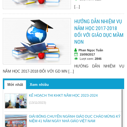
[...]
HƯỚNG DẪN NHIỆM VỤ
NĂM HỌC 2017-2018
ĐỐI VỚI GIÁO DỤC MẦM
NON
Phan Ngọc Tuấn
15/09/2017
Lượt xem:
2846
HƯỚNG DẪN NHIỆM VỤ
NĂM HỌC 2017-2018 ĐỐI VỚI GD MN [...]
Mới nhất
Xem nhiều
KẾ HOẠCH THI KHKT NĂM HỌC 2023-2024
(13/11/2023)
GIẢI BÓNG CHUYỀN NGÀNH GIÁO DỤC CHÀO MỪNG KỶ
NIỆM 41 NĂM NGÀY NHÀ GIÁO VIỆT NAM