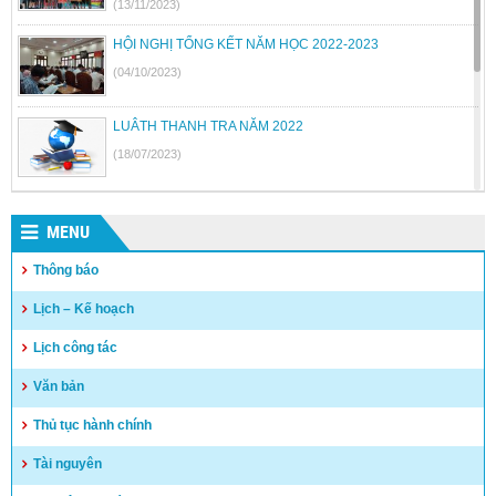
(13/11/2023)
HỘI NGHỊ TỔNG KẾT NĂM HỌC 2022-2023
(04/10/2023)
LUÂTH THANH TRA NĂM 2022
(18/07/2023)
BỘ GIÁO DỤC VÀ ĐÀO TẠO BÃI BỎ MỘT SỐ THÔNG TƯ
MENU
(26/06/2023)
Thông báo
Quyết định công khai quyết toán thu chi NSNN năm 2022
Lịch – Kế hoạch
(04/05/2023)
Lịch công tác
Văn bản
Thủ tục hành chính
Tài nguyên