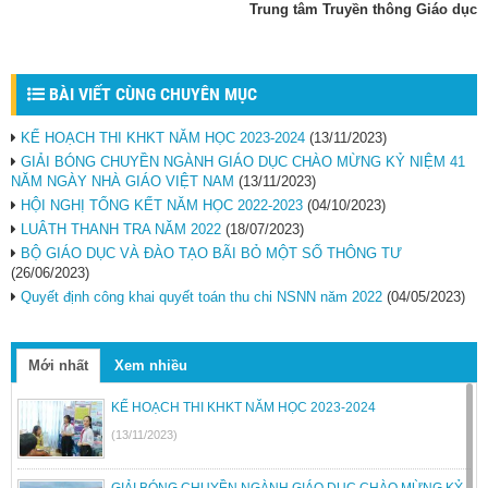
Trung tâm Truyền thông Giáo dục
BÀI VIẾT CÙNG CHUYÊN MỤC
KẾ HOẠCH THI KHKT NĂM HỌC 2023-2024
(13/11/2023)
GIẢI BÓNG CHUYỀN NGÀNH GIÁO DỤC CHÀO MỪNG KỶ NIỆM 41
NĂM NGÀY NHÀ GIÁO VIỆT NAM
(13/11/2023)
HỘI NGHỊ TỔNG KẾT NĂM HỌC 2022-2023
(04/10/2023)
LUÂTH THANH TRA NĂM 2022
(18/07/2023)
BỘ GIÁO DỤC VÀ ĐÀO TẠO BÃI BỎ MỘT SỐ THÔNG TƯ
(26/06/2023)
Quyết định công khai quyết toán thu chi NSNN năm 2022
(04/05/2023)
Mới nhất
Xem nhiều
KẾ HOẠCH THI KHKT NĂM HỌC 2023-2024
(13/11/2023)
GIẢI BÓNG CHUYỀN NGÀNH GIÁO DỤC CHÀO MỪNG KỶ