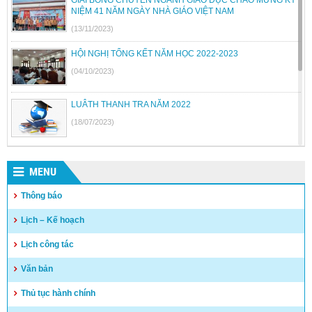
NIỆM 41 NĂM NGÀY NHÀ GIÁO VIỆT NAM
(13/11/2023)
HỘI NGHỊ TỔNG KẾT NĂM HỌC 2022-2023
(04/10/2023)
LUÂTH THANH TRA NĂM 2022
(18/07/2023)
BỘ GIÁO DỤC VÀ ĐÀO TẠO BÃI BỎ MỘT SỐ THÔNG TƯ
MENU
(26/06/2023)
Thông báo
Quyết định công khai quyết toán thu chi NSNN năm 2022
Lịch – Kế hoạch
(04/05/2023)
Lịch công tác
Văn bản
Thủ tục hành chính