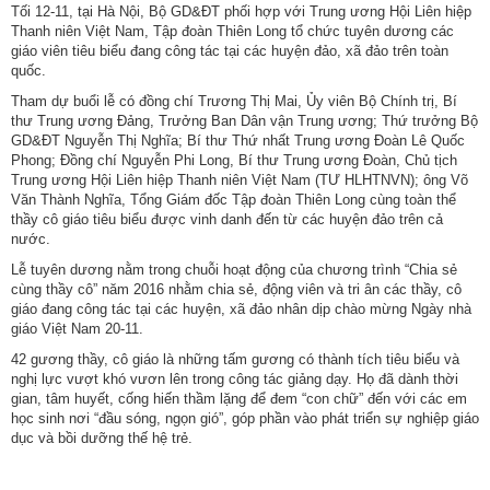
Tối 12-11, tại Hà Nội, Bộ GD&ĐT phối hợp với Trung ương Hội Liên hiệp
Thanh niên Việt Nam, Tập đoàn Thiên Long tổ chức tuyên dương các
giáo viên tiêu biểu đang công tác tại các huyện đảo, xã đảo trên toàn
quốc.
Tham dự buổi lễ có đồng chí Trương Thị Mai, Ủy viên Bộ Chính trị, Bí
thư Trung ương Đảng, Trưởng Ban Dân vận Trung ương; Thứ trưởng Bộ
GD&ĐT Nguyễn Thị Nghĩa; Bí thư Thứ nhất Trung ương Đoàn Lê Quốc
Phong; Đồng chí Nguyễn Phi Long, Bí thư Trung ương Đoàn, Chủ tịch
Trung ương Hội Liên hiệp Thanh niên Việt Nam (TƯ HLHTNVN); ông Võ
Văn Thành Nghĩa, Tổng Giám đốc Tập đoàn Thiên Long cùng toàn thể
thầy cô giáo tiêu biểu được vinh danh đến từ các huyện đảo trên cả
nước.
Lễ tuyên dương nằm trong chuỗi hoạt động của chương trình “Chia sẻ
cùng thầy cô” năm 2016 nhằm chia sẻ, động viên và tri ân các thầy, cô
giáo đang công tác tại các huyện, xã đảo nhân dịp chào mừng Ngày nhà
giáo Việt Nam 20-11.
42 gương thầy, cô giáo là những tấm gương có thành tích tiêu biểu và
nghị lực vượt khó vươn lên trong công tác giảng dạy. Họ đã dành thời
gian, tâm huyết, cống hiến thầm lặng để đem “con chữ” đến với các em
học sinh nơi “đầu sóng, ngọn gió”, góp phần vào phát triển sự nghiệp giáo
dục và bồi dưỡng thế hệ trẻ.