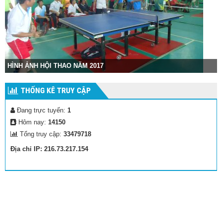
HÌNH ẢNH HỘI THAO NĂM 2017
THỐNG KÊ TRUY CẬP
Đang trực tuyến:
1
Hôm nay:
14150
Tổng truy cập:
33479718
Địa chỉ IP: 216.73.217.154