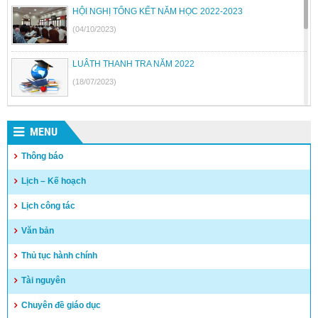
HỘI NGHỊ TỔNG KẾT NĂM HỌC 2022-2023
(04/10/2023)
LUÂTH THANH TRA NĂM 2022
(18/07/2023)
BỘ GIÁO DỤC VÀ ĐÀO TẠO BÃI BỎ MỘT SỐ THÔNG TƯ
MENU
(26/06/2023)
Thông báo
Quyết định công khai quyết toán thu chi NSNN năm 2022
Lịch – Kế hoạch
(04/05/2023)
Lịch công tác
Văn bản
Thủ tục hành chính
Tài nguyên
Chuyên đề giáo dục