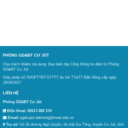
PHÒNG GD&ĐT CƯ JÚT
Chịu trách nhiệm nội dung: Ban biên tập Cổng thông tin điện tử Phòng
GD&ĐT Cư Jút
Giấy phép số 70/GPTTĐT-STTTT do Sở TT&TT Đăk Nông cấp ngày
19/04/2017
LIÊN HỆ
Phòng GD&ĐT Cư Jút
Điện thoại:
02613 882 234
Email:
pgdcujut.daknong@moet.edu.vn
Trụ sở:
Số 26 đường Ngô Quyền, thị trấn Ea T'ling, huyện Cư Jút, tỉnh