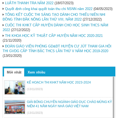
LUÂTH THANH TRA NĂM 2022
(18/07/2023)
Quyết định công khai quyết toán thu chi NSNN năm 2022
(04/05/2023)
TỔNG KẾT CUỘC THI SÁNG TẠO DÀNH CHO THIẾU NIÊN NHI
ĐỒNG TỈNH ĐĂK NÔNG LẦN THỨ VIII, NĂM 2022
(27/12/2022)
CUỘC THI KHKT CẤP HUYỆN DÀNH CHO HỌC SINH THCS NĂM
2022
(27/12/2022)
THI KHOA HỌC KỸ THUẬT CẤP HUYỆN NĂM HỌC 2020-2021
(21/11/2020)
ĐOÀN GIÁO VIÊN PHÒNG GD&ĐT HUYỆN CƯ JÚT THAM GIA HỘI
THI GVDG CẤP TỈNH BẬC THCS LẦN THỨ V NĂM HỌC 2019-2020
(13/01/2020)
Mới nhất
Xem nhiều
KẾ HOẠCH THI KHKT NĂM HỌC 2023-2024
(13/11/2023)
GIẢI BÓNG CHUYỀN NGÀNH GIÁO DỤC CHÀO MỪNG KỶ
NIỆM 41 NĂM NGÀY NHÀ GIÁO VIỆT NAM
(13/11/2023)