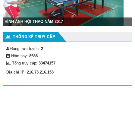
I THAO NĂM 2017
Hình ảnh cuộc t
THỐNG KÊ TRUY CẬP
Đang trực tuyến:
2
Hôm nay:
8588
Tổng truy cập:
33474157
Địa chỉ IP: 216.73.216.153