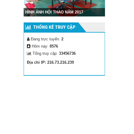
Hình ảnh cuộc
HÌNH ẢNH HỘI THAO NĂM 2017
Gia
THỐNG KÊ TRUY CẬP
Đang trực tuyến:
2
Hôm nay:
8576
Tổng truy cập:
33456736
Địa chỉ IP: 216.73.216.239