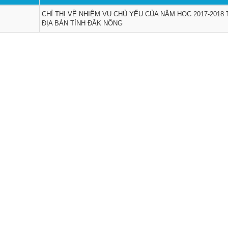
CHỈ THỊ VỀ NHIỆM VỤ CHỦ YẾU CỦA NĂM HỌC 2017-2018
ĐỊA BÀN TỈNH ĐẮK NÔNG