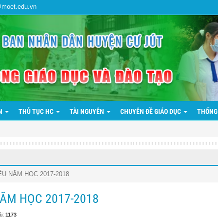
@moet.edu.vn
ẢN
THỦ TỤC HC
TÀI NGUYÊN
CHUYÊN ĐỀ GIÁO DỤC
THỐNG
ẾU NĂM HỌC 2017-2018
NĂM HỌC 2017-2018
ải:
1173