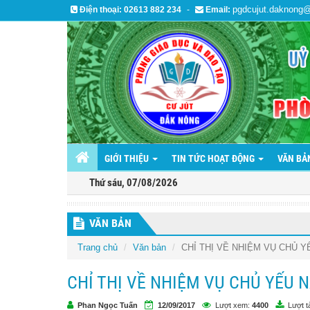
pgdcujut.daknong
Điện thoại:
02613 882 234
-
Email:
GIỚI THIỆU
TIN TỨC HOẠT ĐỘNG
VĂN B
Thứ sáu, 07/08/2026
VĂN BẢN
Trang chủ
Văn bản
CHỈ THỊ VỀ NHIỆM VỤ CHỦ Y
CHỈ THỊ VỀ NHIỆM VỤ CHỦ YẾU 
Phan Ngọc Tuấn
12/09/2017
Lượt xem:
4400
Lượt t