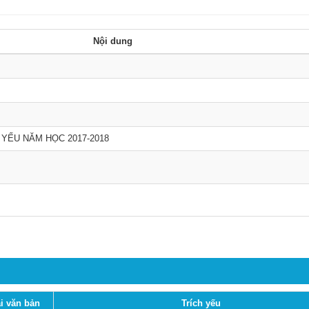
Nội dung
 YẾU NĂM HỌC 2017-2018
i văn bản
Trích yếu