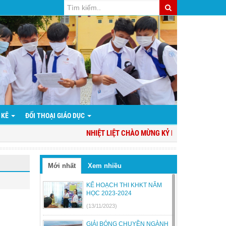
 KÊ
ĐỐI THOẠI GIÁO DỤC
NHIỆT LIỆT CHÀO MỪNG KỶ NIỆM 94 NĂM NGÀY 
Mới nhất
Xem nhiều
KẾ HOẠCH THI KHKT NĂM
HỌC 2023-2024
(13/11/2023)
GIẢI BÓNG CHUYỀN NGÀNH