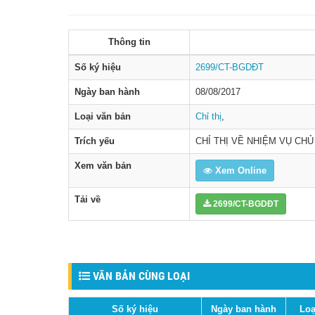
Thông tin
Số ký hiệu
2699/CT-BGDĐT
Ngày ban hành
08/08/2017
Loại văn bản
Chỉ thị
,
Trích yếu
CHỈ THỊ VỀ NHIỆM VỤ CHỦ
Xem văn bản
Xem Online
Tải về
2699/CT-BGDĐT
VĂN BẢN CÙNG LOẠI
Số ký hiệu
Ngày ban hành
Loạ