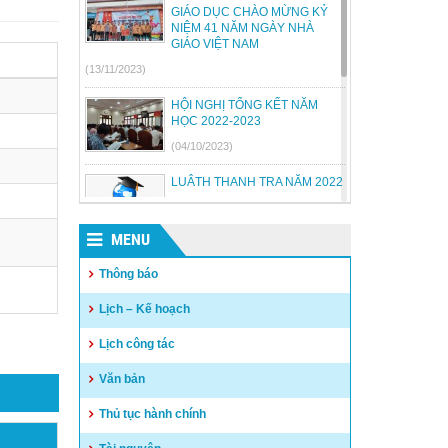
GIÁO DỤC CHÀO MỪNG KỶ
NIỆM 41 NĂM NGÀY NHÀ
GIÁO VIỆT NAM
(13/11/2023)
HỘI NGHỊ TỔNG KẾT NĂM
HỌC 2022-2023
(04/10/2023)
LUÂTH THANH TRA NĂM 2022
(18/07/2023)
MENU
BỘ GIÁO DỤC VÀ ĐÀO TẠO
BÃI BỎ MỘT SỐ THÔNG TƯ
Thông báo
(26/06/2023)
Lịch – Kế hoạch
Quyết định công khai quyết
Lịch công tác
toán thu chi NSNN năm 2022
(04/05/2023)
Văn bản
Thủ tục hành chính