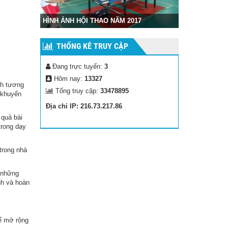
Hình ảnh cuộc thi tốt nghiệp THPT Quốc
AO NĂM 2017
Gia
THỐNG KÊ TRUY CẬP
Đang trực tuyến:
3
Hôm nay:
13327
nh tương
Tổng truy cập:
33478895
c khuyến
Địa chỉ IP: 216.73.217.86
quả bài
trong dạy
trong nhà
g những
nh và hoàn
để mở rộng