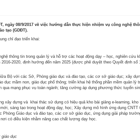
, ngày 08/9/2017 về việc hướng dẫn thực hiện nhiệm vụ công nghệ thô
ào tạo (GDĐT).
ng chỉ đạo triển khai:
ghệ thông tin trong quản lý và hỗ trợ các hoạt động dạy – học, nghiên cứu 
ạn 2016-2020, định hướng đến năm 2025 (được phê duyệt theo Quyết định số
g giữa Bộ với các Sở, Phòng giáo dục và đào tạo, các cơ sở giáo dục; xây dự
áo dục mầm non, giáo dục phổ thông; triển khai hệ thống phần mềm quản lý t
 huấn qua mạng phục vụ toàn ngành; tăng cường áp dụng phương thức tuyển si
ng xây dựng và khai thác sử dụng có hiệu quả kho bài giảng e-learning, kho 
 mới, sáng tạo trong hoạt động dạy, học; Xây dựng mô hình ứng dụng CNTT 
c Phòng Giáo dục và đào tạo, các cơ sở giáo dục, ứng dụng giải pháp trườn
g nơi có điều kiện nhằm nâng cao chất lượng dạy học.
 giáo dục