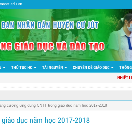
@moet.edu.vn
ẢN
THỦ TỤC HC
TÀI NGUYÊN
CHUYÊN ĐỀ GIÁO DỤC
THỐNG
NHIỆT LIỆT
ăng cường ứng dụng CNTT trong giáo dục năm học 2017-2018
 giáo dục năm học 2017-2018