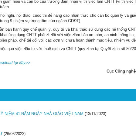
n giám hiệu và cán bộ của trường đảm nhận vị trí việc làm CNTT (vị trí việc 
trách.
ội nghị, hội thảo, cuộc thi để nâng cao nhận thức cho cán bộ quản lý và giá
trong 9 nhiệm vụ trọng tâm của ngành GDĐT).
ần ban hành quy chế quản lý, duy trì và khai thác sử dụng các hệ thống CN
 khai ứng dụng CNTT phải đi đôi với việc đảm bảo an toàn, an ninh thông tin;
biện pháp, chế tài đối với các đơn vị chưa hoàn thành mục tiêu, nhiệm vụ đề
hiệu quả việc đầu tư với thuê dịch vụ CNTT (quy định tại Quyết định số 80/2
ownload tại đây>>
Cục Công nghệ 
Ỷ NIỆM 41 NĂM NGÀY NHÀ GIÁO VIỆT NAM
(13/11/2023)
TƯ
(26/06/2023)