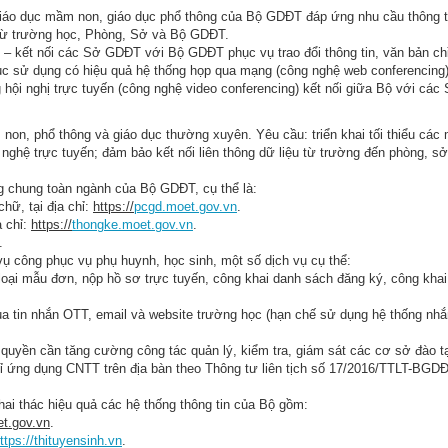
giáo dục mầm non, giáo dục phổ thông của Bộ GDĐT đáp ứng nhu cầu thông t
p từ trường học, Phòng, Sở và Bộ GDĐT.
e) – kết nối các Sở GDĐT với Bộ GDĐT phục vụ trao đổi thông tin, văn bản ch
tục sử dụng có hiệu quả hệ thống họp qua mạng (công nghệ web conferencing) 
g hội nghị trực tuyến (công nghệ video conferencing) kết nối giữa Bộ với cá
non, phổ thông và giáo dục thường xuyên. Yêu cầu: triển khai tối thiểu các
 nghệ trực tuyến; đảm bảo kết nối liên thông dữ liệu từ trường đến phòng, sở
ùng chung toàn ngành của Bộ GDĐT, cụ thể là:
hữ, tại địa chỉ:
https://
pcgd.moet.gov.vn
.
a chỉ:
https://
thongke.moet.gov.vn
.
.
 vụ công phục vụ phụ huynh, học sinh, một số dịch vụ cụ thể:
loại mẫu đơn, nộp hồ sơ trực tuyến, công khai danh sách đăng ký, công khai
a tin nhắn OTT, email và website trường học (hạn chế sử dụng hệ thống nhắn
yền cần tăng cường công tác quản lý, kiểm tra, giám sát các cơ sở đào tạ
chỉ ứng dụng CNTT trên địa bàn theo Thông tư liên tịch số 17/2016/TTLT-BG
hai thác hiệu quả các hệ thống thông tin của Bộ gồm:
et.gov.vn
.
ttps://thituyensinh.vn
.