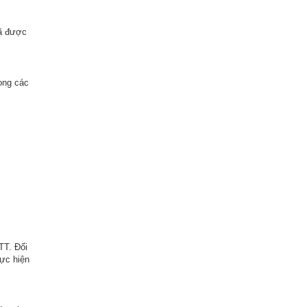
đã được
ong các
TT. Đối
ực hiện