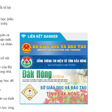
ỗi tổ bộ
học (tiểu
tính).
uyên rà
LIÊN KẾT BANNER
ận biết,
 cá nhân.
 số nội
4 của Bộ
rong nhà
ạy học để
n
 và thiết
n lực ứng