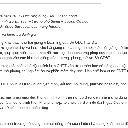
HÌNH ẢNH HỘI TH
gia năm 2017 được ứng dụng CNTT thành công,
hính giữ thí sinh – trường phổ thông – trường đại học
T được thực hiện qua mạng Internet
 và kiểm tra đánh giá
ng khai thác kho bài giảng e-Learning của Bộ GDĐT tại địa
ơng pháp dạy và học. Kho bài giảng e-Learning tập hợp các bài giảng có tí
hức, giúp giáo viên tham khảo đổi mới nội dung phương pháp dạy học; tiếp tụ
 đóng góp vào các kho bài giảng của trường, phòng, sở và Bộ GDĐT.
ớng giáo viên chủ động tích hợp CNTT vào từng môn học để nâng cao hiệu 
ềm mô phỏng, thí nghiệm ảo và phần mềm dạy học. Hạn chế lạm dụng CNTT 
GDĐT phục vụ trao đổi chuyên môn, đổi mới nội dung, phương pháp dạy học 
ử (các giải pháp giáo dục thông minh) ở những nơi có điều kiện nhằm ứng dụn
. Cần có lộ trình triển khai phù hợp, tổ chức thí điểm để đánh giá, điều chỉ
cơ sở để triển khai nhân rộng.
hích nhà trường sử dụng Internet đồng thời của nhiều nhà mạng khác nhau 