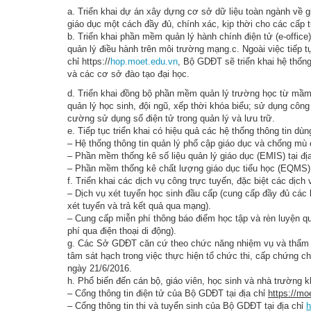
a. Triển khai dự án xây dựng cơ sở dữ liệu toàn ngành về 
giáo dục một cách đầy đủ, chính xác, kịp thời cho các cấ
b. Triển khai phần mềm quản lý hành chính điện tử (e-offic
quản lý điều hành trên môi trường mạng.c. Ngoài việc tiếp 
chỉ https://
hop.moet.edu.vn
, Bộ GDĐT sẽ triển khai hệ thốn
và các cơ sở đào tạo đại học.
d. Triển khai đồng bộ phần mềm quản lý trường học từ mầm 
quản lý học sinh, đội ngũ, xếp thời khóa biểu; sử dụng công
cường sử dụng sổ điện tử trong quản lý và lưu trữ.
e. Tiếp tục triển khai có hiệu quả các hệ thống thông tin d
– Hệ thống thông tin quản lý phổ cập giáo dục và chống mù c
– Phần mềm thống kê số liệu quản lý giáo dục (EMIS) tại đị
– Phần mềm thống kê chất lượng giáo dục tiểu học (EQMS)
f. Triển khai các dịch vụ công trực tuyến, đặc biệt các dịch
– Dịch vụ xét tuyển học sinh đầu cấp (cung cấp đầy đủ các 
xét tuyển và trả kết quả qua mạng).
– Cung cấp miễn phí thông báo điểm học tập và rèn luyện qu
phí qua điện thoại di động).
g. Các Sở GDĐT căn cứ theo chức năng nhiệm vụ và thẩm qu
tâm sát hạch trong việc thực hiện tổ chức thi, cấp chứng 
ngày 21/6/2016.
h. Phổ biến đến cán bộ, giáo viên, học sinh và nhà trường k
– Cổng thông tin điện tử của Bộ GDĐT tại địa chỉ
https://mo
– Cổng thông tin thi và tuyển sinh của Bộ GDĐT tại địa chỉ
h