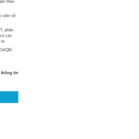
làm theo
o viên về
TT, phân
 có các
 ra.
014/QĐ-
thông tin