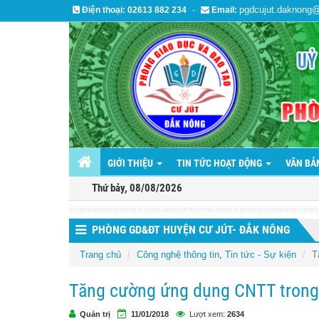
pgdcujut.daknong
Điện thoại:
02613 882 234
-
Email:
GIỚI THIỆU
TIN TỨC HOẠT ĐỘNG
VĂN B
Thứ bảy, 08/08/2026
PHÒNG GD&ĐT HUYỆN CƯ JÚT- ĐẮK NÔNG
Trang chủ
Công nghệ thông tin
,
Tin tức - Sự kiện
T
Tăng cường ứng dụng CNTT trong
Quản trị
11/01/2018
Lượt xem:
2634