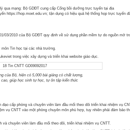
n lý qua mạng: Bộ GDĐT cung cấp Cổng bồi dưỡng trực tuyến tại địa
uyến https://hop.moet.edu.vn; tận dụng có hiệu quả hệ thống họp trực tuyến 
y 01/03/2010 của Bộ GDĐT quy định về sử dụng phần mềm tự do nguồn mở tr
môn Tin học tại các nhà trường.
viet trong việc xây dựng và triển khai website giáo dục.
ng của Bộ, hiện có 5,000 bài giảng có chất lượng,
cao, giúp học sinh tự học, tự ôn tập kiến thức
 đạo cấp phòng và chuyên viên làm đầu mối theo dõi triển khai nhiệm vụ CN
ệm vụ CNTT vào một phòng chuyên môn phù hợp, tuy nhiên phải đảm bảo th
 và chuyên viên làm đầu mối theo dõi, triển khai nhiệm vụ CNTT.