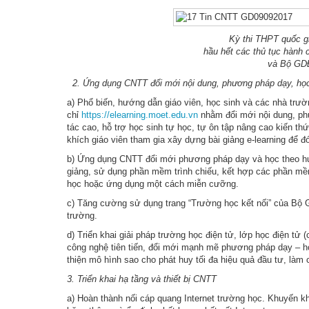
Kỳ thi THPT quốc 
hầu hết các thủ tục hành c
và Bộ GDĐ
2. Ứng dụng CNTT đổi mới nội dung, phương pháp dạy, học
a) Phổ biến, hướng dẫn giáo viên, học sinh và các nhà trườ
chỉ
https://elearning.moet.edu.vn
nhằm đổi mới nội dung, phư
tác cao, hỗ trợ học sinh tự học, tự ôn tập nâng cao kiến t
khích giáo viên tham gia xây dựng bài giảng e-learning để
b) Ứng dụng CNTT đổi mới phương pháp dạy và học theo hư
giảng, sử dụng phần mềm trình chiếu, kết hợp các phần m
học hoặc ứng dụng một cách miễn cưỡng.
c) Tăng cường sử dụng trang “Trường học kết nối” của Bộ 
trường.
d) Triển khai giải pháp trường học điện tử, lớp học điện t
công nghệ tiên tiến, đổi mới mạnh mẽ phương pháp dạy – học
thiện mô hình sao cho phát huy tối đa hiệu quả đầu tư, làm 
3. Triển khai hạ tầng và thiết bị CNTT
a) Hoàn thành nối cáp quang Internet trường học. Khuyến k