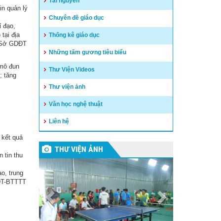
Tài nguyên
in quản lý
Chuyên đề giáo dục
ỉ đạo,
tại địa
Thống kê giáo dục
c Sở GDĐT
Những tấm gương tiêu biểu
 mô đun
Thư Viện Videos
; tăng
Thư viện ảnh
Văn học nghệ thuật
Liên hệ
 kết quả
THƯ VIỆN ẢNH
 tin thu
o, trung
DĐT-BTTTT