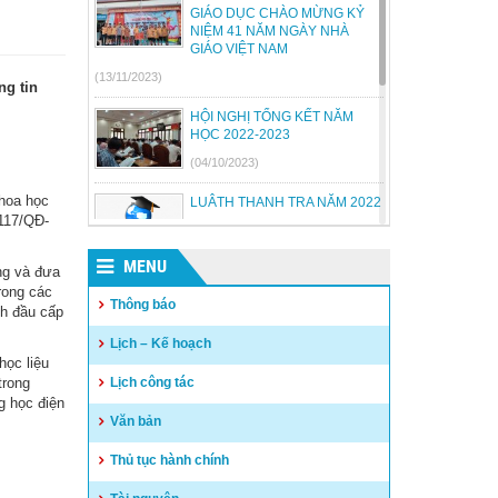
GIÁO DỤC CHÀO MỪNG KỶ
NIỆM 41 NĂM NGÀY NHÀ
GIÁO VIỆT NAM
(13/11/2023)
ng tin
HỘI NGHỊ TỔNG KẾT NĂM
HỌC 2022-2023
(04/10/2023)
khoa học
LUÂTH THANH TRA NĂM 2022
 117/QĐ-
(18/07/2023)
MENU
ng và đưa
BỘ GIÁO DỤC VÀ ĐÀO TẠO
rong các
BÃI BỎ MỘT SỐ THÔNG TƯ
Thông báo
nh đầu cấp
(26/06/2023)
Lịch – Kế hoạch
học liệu
Quyết định công khai quyết
trong
Lịch công tác
toán thu chi NSNN năm 2022
g học điện
(04/05/2023)
Văn bản
Thủ tục hành chính