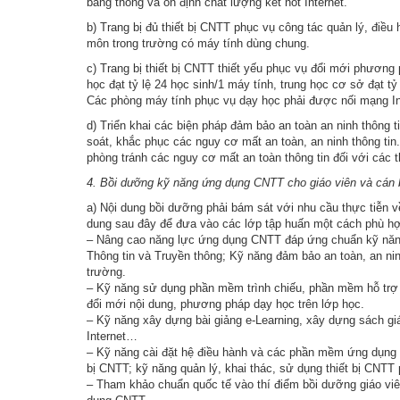
băng thông và ổn định chất lượng kết nốt Internet.
b) Trang bị đủ thiết bị CNTT phục vụ công tác quản lý, điều
môn trong trường có máy tính dùng chung.
c) Trang bị thiết bị CNTT thiết yếu phục vụ đổi mới phương 
học đạt tỷ lệ 24 học sinh/1 máy tính, trung học cơ sở đạt tỷ
Các phòng máy tính phục vụ dạy học phải được nối mạng In
d) Triển khai các biện pháp đảm bảo an toàn an ninh thông
soát, khắc phục các nguy cơ mất an toàn, an ninh thông tin.
phòng tránh các nguy cơ mất an toàn thông tin đối với các t
4. Bồi dưỡng kỹ năng ứng dụng CNTT cho giáo viên và cán 
a) Nội dung bồi dưỡng phải bám sát với nhu cầu thực tiễn 
dung sau đây để đưa vào các lớp tập huấn một cách phù hợ
– Nâng cao năng lực ứng dụng CNTT đáp ứng chuẩn kỹ năn
Thông tin và Truyền thông; Kỹ năng đảm bảo an toàn, an ni
trường.
– Kỹ năng sử dụng phần mềm trình chiếu, phần mềm hỗ trợ
đổi mới nội dung, phương pháp dạy học trên lớp học.
– Kỹ năng xây dựng bài giảng e-Learning, xây dựng sách giáo
Internet…
– Kỹ năng cài đặt hệ điều hành và các phần mềm ứng dụng 
bị CNTT; kỹ năng quản lý, khai thác, sử dụng thiết bị CNTT
– Tham khảo chuẩn quốc tế vào thí điểm bồi dưỡng giáo vi