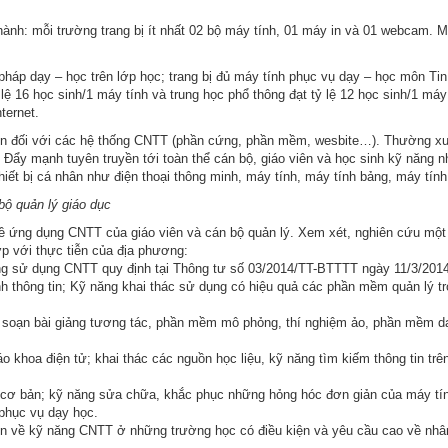
 hành: mỗi trường trang bị ít nhất 02 bộ máy tính, 01 máy in và 01 webcam. M
pháp dạy – học trên lớp học; trang bị đủ máy tính phục vụ dạy – học môn Tin 
 lệ 16 học sinh/1 máy tính và trung học phổ thông đạt tỷ lệ 12 học sinh/1 máy 
ternet.
 tin đối với các hệ thống CNTT (phần cứng, phần mềm, wesbite…). Thường x
 Đẩy mạnh tuyên truyền tới toàn thể cán bộ, giáo viên và học sinh kỹ năng nh
hiết bị cá nhân như điện thoại thông minh, máy tính, máy tính bảng, máy tính
bộ quản lý giáo dục
về ứng dụng CNTT của giáo viên và cán bộ quản lý. Xem xét, nghiên cứu một
p với thực tiễn của địa phương:
g sử dụng CNTT quy định tại Thông tư số 03/2014/TT-BTTTT ngày 11/3/201
nh thông tin; Kỹ năng khai thác sử dụng có hiệu quả các phần mềm quản lý t
 soạn bài giảng tương tác, phần mềm mô phỏng, thí nghiệm ảo, phần mềm d
 khoa điện tử; khai thác các nguồn học liệu, kỹ năng tìm kiếm thông tin trê
cơ bản; kỹ năng sửa chữa, khắc phục những hỏng hóc đơn giản của máy tính
 phục vụ dạy học.
ên về kỹ năng CNTT ở những trường học có điều kiện và yêu cầu cao về nhâ