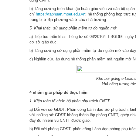
dụng CNTT.
b) Tăng cường triển khai tập huấn giáo viên và cán bộ quả
chỉ
https://taphuan.moet.edu.vn
; hệ thống phòng họp trực t
trang bị ở địa phương và ở các nhà trường.
5. Khai thác, sử dụng phần mềm tự do nguồn mở
a) Tiếp tục triển khai Thông tư số 08/2010/TT-BGDĐT ngà
cơ sở giáo dục.
b) Tăng cường sử dụng phần mềm tự do nguồn mở vào dạy 
c) Nghiên cứu áp dụng hệ thống phần mềm mã nguồn mở Nuke
Kho bài giảng e-Learni
khả năng tương tác 
4 nhóm giải pháp để thực hiện
1. Kiện toàn tổ chức bộ phận phụ trách CNTT:
a) Đối với sở GDĐT: Phân công Lãnh đạo Sở phụ trách, lãnh
với những sở GDĐT không thành lập phòng CNTT, ghép nhi
đầy đủ nhiệm vụ CNTT được giao.
b) Đối với phòng GDĐT: phân công Lãnh đạo phòng phụ trách