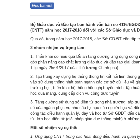
Đọc bài viết
Bộ Giáo dục và Đào tạo ban hành văn bản số 4116/BGDĐT
(CNTT) năm học 2017-2018 đối với các Sở Giáo dục và Đ
Qua đó, trong năm học 2017-2018, các Sở GD-ĐT cần tập tru
3 nhóm nhiệm vụ trọng tâm:
1. Triển khai có hiệu quả Đề án tăng cường ứng dụng công n
góp phần nâng cao chất lượng giáo dục và đào tạo giai đo
TTg ngày 25/01/2017 của Thủ tướng Chính phủ).
2. Tập trung xây dựng hệ thống thông tin kết nối liên thôn
vào sử dụng thống nhất toàn ngành các cơ sở dữ liệu về gi
trường học; triển khai hệ thống hội nghị truyền hình, tập
học qua mạng, cung cấp dịch vụ công trực tuyến.
3. Tăng cường sử dụng sổ điện tử trong nhà trường; tập tru
số của ngành phục vụ nhu cầu tự học của người học và đổi
công tác điều hành quản lý, dạy và học từ Sở GDĐT đến cá
tử, lớp học điện tử (giải pháp giáo dục thông minh) ở nhữn
Một số nhiệm vụ cụ thể:
1. Ứng dụng CNTT trong các hoạt động điều hành và quản lý