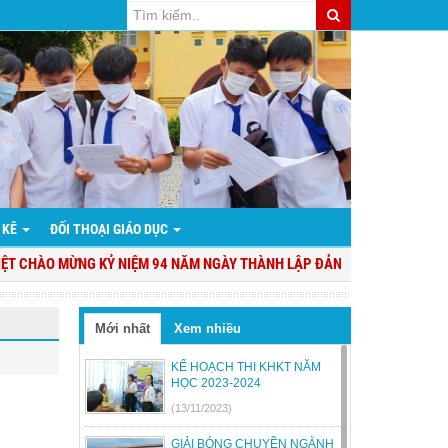
 KÊ
ĐỐI THOẠI GIÁO DỤC
 CHÀO MỪNG KỶ NIỆM 94 NĂM NGÀY THÀNH LẬP ĐẢNG CỘNG SẢN VIỆT NAM
Mới nhất
Xem nhiều
KẾ HOẠCH THI KHKT NĂM
HỌC 2023-2024
(13/11/2023)
GIẢI BÓNG CHUYỀN NGÀNH