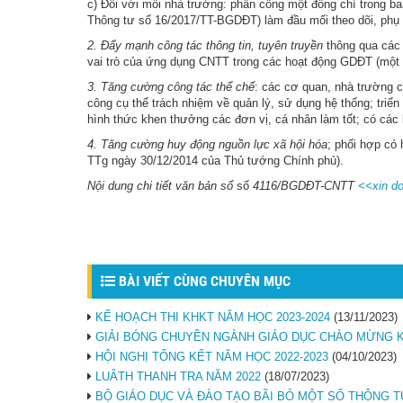
c) Đối với mỗi nhà trường: phân công một đồng chí trong ba
Thông tư số 16/2017/TT-BGDĐT) làm đầu mối theo dõi, phụ 
2. Đẩy mạnh công tác thông tin, tuyên truyền
thông qua các h
vai trò của ứng dụng CNTT trong các hoạt động GDĐT (một 
3. Tăng cường công tác thể chế
: các cơ quan, nhà trường c
công cụ thể trách nhiệm về quản lý, sử dụng hệ thống; triển
hình thức khen thưởng các đơn vị, cá nhân làm tốt; có các 
4. Tăng cường huy động nguồn lực xã hội hóa
; phối hợp có 
TTg ngày 30/12/2014 của Thủ tướng Chính phủ).
Nội dung chi tiết văn bản số
số
4116/BGDĐT-CNTT
<<
xin d
BÀI VIẾT CÙNG CHUYÊN MỤC
KẾ HOẠCH THI KHKT NĂM HỌC 2023-2024
(13/11/2023)
GIẢI BÓNG CHUYỀN NGÀNH GIÁO DỤC CHÀO MỪNG K
HỘI NGHỊ TỔNG KẾT NĂM HỌC 2022-2023
(04/10/2023)
LUÂTH THANH TRA NĂM 2022
(18/07/2023)
BỘ GIÁO DỤC VÀ ĐÀO TẠO BÃI BỎ MỘT SỐ THÔNG 