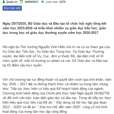
Quản trị
24/03/2017
Lượt xem:
1373
Đọc bài viết
Ngày 25/7/2016, Bộ Giáo dục và Đào tạo tổ chức hội nghị tổng kết
năm học 2015-2016 và triển khai nhiệm vụ giáo dục tiểu học, giáo
dục trung học và giáo dục thường xuyên năm học 2016-2017
Hội nghị do Thứ trưởng Nguyễn Vinh Hiển chủ trì và có sự tham gia của
Vụ Giáo dục Tiểu học, Vụ Giáo dục Trung học, Vụ Giáo dục Thường
xuyên, đại diện một số Vụ, Cục, đơn vị thuộc Bộ, đại diện một số tổ
chức quốc tế, một số trường sư phạm và các Sở Giáo dục và Đào tạo
tại 63 điểm cầu trực tuyến.
Với chủ trương tạo sự đồng thuận và quyết tâm vượt qua khó khăn, năm
học 2016 – 2017 đặt ra những thách thức và nhiệm vụ trọng tâm chung
như: Tiếp tục thực hiện có hiệu quả Kế hoạch hành động của ngành,
Chương trình hành động của Chính phủ thực hiện Nghị quyết 29-NQ/TW
về đổi mới căn bản, toàn diện giáo dục và đào tạo. Trong đó tiếp tục thực
hiện hiệu quả mục tiêu của Đề án: “ Xây dựng xã hội học tập giai đoạn
2012 – 2020” và đề án: “ Xóa mù chữ đến năm 2020”, củng cố mô hình
hoạt động của trung tâm học tập cộng đồng.