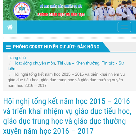
Toggle
navigati
PHÒNG GD&ĐT HUYỆN CƯ JÚT- ĐẮK NÔNG
Trang chủ
Hoạt động chuyên môn
,
Thi đua – Khen thưởng
,
Tin tức - Sự
kiện
Hội nghị tổng kết năm học 2015 – 2016 và triển khai nhiệm vụ
giáo dục tiểu học, giáo dục trung học và giáo dục thường xuyên
năm học 2016 – 2017
Hội nghị tổng kết năm học 2015 – 2016
và triển khai nhiệm vụ giáo dục tiểu học,
giáo dục trung học và giáo dục thường
xuyên năm học 2016 – 2017