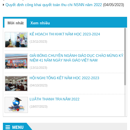
Quyết định công khai quyết toán thu chi NSNN năm 2022
(04/05/2023)
Mới nhất
Xem nhiều
KẾ HOẠCH THI KHKT NĂM HỌC 2023-2024
(13/11/2023)
GIẢI BÓNG CHUYỀN NGÀNH GIÁO DỤC CHÀO MỪNG KỶ
NIỆM 41 NĂM NGÀY NHÀ GIÁO VIỆT NAM
(13/11/2023)
HỘI NGHỊ TỔNG KẾT NĂM HỌC 2022-2023
(04/10/2023)
LUÂTH THANH TRA NĂM 2022
(18/07/2023)
BỘ GIÁO DỤC VÀ ĐÀO TẠO BÃI BỎ MỘT SỐ THÔNG TƯ
MENU
(26/06/2023)