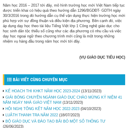
Năm học 2016 – 2017 tới đây, mô hình trường học mới Việt Nam tiếp tục
được triển khai có hiệu quả theo hướng dẫn 1296/BGDĐT- GDTH ngày
30/3/2016 trong đó hướng dẫn cụ thể vận dụng thực hiện trường học mới
phù hợp với sự đồng thuận và điều kiện địa phương. Bên cạnh đó, việc
áp dụng dạy học theo tài liệu Tiếng Việt lớp 1 Công nghệ giáo dục cho
học sinh dân tộc thiểu số cũng như các địa phương có nhu cầu và việc
dạy học ngoại ngữ theo chương trình mới cũng là một trong những
nhiệm vụ hàng đầu trong năm học mới tới đây.
(VỤ GIÁO DỤC TIỂU HỌC)
BÀI VIẾT CÙNG CHUYÊN MỤC
KẾ HOẠCH THI KHKT NĂM HỌC 2023-2024
(13/11/2023)
GIẢI BÓNG CHUYỀN NGÀNH GIÁO DỤC CHÀO MỪNG KỶ NIỆM 41
NĂM NGÀY NHÀ GIÁO VIỆT NAM
(13/11/2023)
HỘI NGHỊ TỔNG KẾT NĂM HỌC 2022-2023
(04/10/2023)
LUÂTH THANH TRA NĂM 2022
(18/07/2023)
BỘ GIÁO DỤC VÀ ĐÀO TẠO BÃI BỎ MỘT SỐ THÔNG TƯ
(26/06/2023)