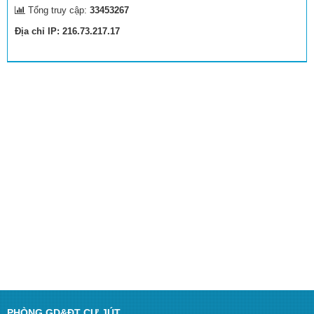
Tổng truy cập:
33453267
Địa chỉ IP: 216.73.217.17
PHÒNG GD&ĐT CƯ JÚT