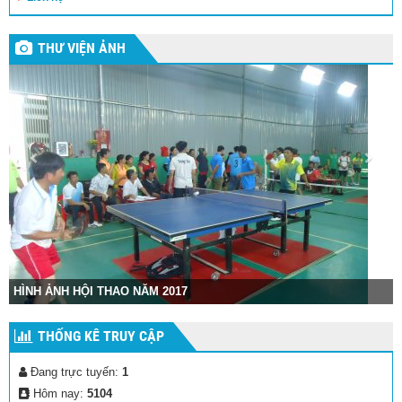
THƯ VIỆN ẢNH
HÌNH ẢNH HỘI THAO NĂM 2017
THỐNG KÊ TRUY CẬP
Đang trực tuyến:
1
Hôm nay:
5104