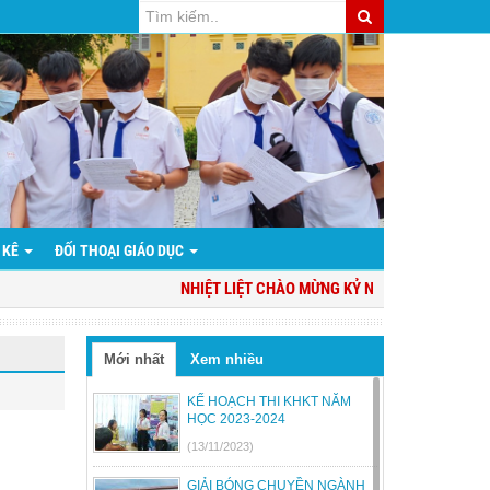
 KÊ
ĐỐI THOẠI GIÁO DỤC
NHIỆT LIỆT CHÀO MỪNG KỶ NIỆM 94 NĂM NGÀY T
Mới nhất
Xem nhiều
KẾ HOẠCH THI KHKT NĂM
HỌC 2023-2024
(13/11/2023)
GIẢI BÓNG CHUYỀN NGÀNH