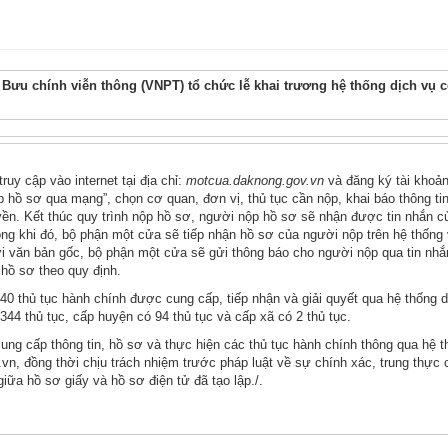
Bưu chính viễn thông (VNPT) tổ chức lễ khai trương hệ thống dịch vụ c
uy cập vào internet tại địa chỉ:
motcua.daknong.gov.vn
và đăng ký tài khoản
 hồ sơ qua mạng”, chọn cơ quan, đơn vị, thủ tục cần nộp, khai báo thông tin
n. Kết thúc quy trình nộp hồ sơ, người nộp hồ sơ sẽ nhận được tin nhắn c
ong khi đó, bộ phận một cửa sẽ tiếp nhận hồ sơ của người nộp trên hệ thống 
ới văn bản gốc, bộ phận một cửa sẽ gửi thông báo cho người nộp qua tin nhắ
 hồ sơ theo quy định.
 thủ tục hành chính được cung cấp, tiếp nhận và giải quyết qua hệ thống d
344 thủ tục, cấp huyện có 94 thủ tục và cấp xã có 2 thủ tục.
ung cấp thông tin, hồ sơ và thực hiện các thủ tục hành chính thông qua hệ 
v.vn, đồng thời chịu trách nhiệm trước pháp luật về sự chính xác, trung thực 
iữa hồ sơ giấy và hồ sơ điện tử đã tạo lập./.