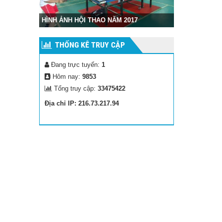
Hình ảnh cuộc
HÌNH ẢNH HỘI THAO NĂM 2017
Gia
THỐNG KÊ TRUY CẬP
Đang trực tuyến:
1
Hôm nay:
9853
Tổng truy cập:
33475422
Địa chỉ IP: 216.73.217.94