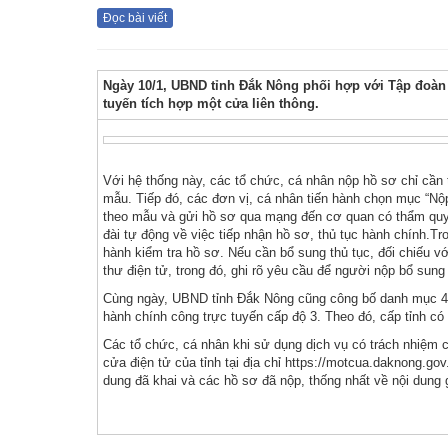
Đọc bài viết
Ngày 10/1, UBND tỉnh Đắk Nông phối hợp với Tập đoàn 
tuyến tích hợp một cửa liên thông.
Với hệ thống này, các tổ chức, cá nhân nộp hồ sơ chỉ cần tr
mẫu. Tiếp đó, các đơn vị, cá nhân tiến hành chọn mục “Nộp
theo mẫu và gửi hồ sơ qua mạng đến cơ quan có thẩm quyề
đài tự động về việc tiếp nhận hồ sơ, thủ tục hành chính.Tr
hành kiểm tra hồ sơ. Nếu cần bổ sung thủ tục, đối chiếu v
thư điện tử, trong đó, ghi rõ yêu cầu để người nộp bổ sung
Cùng ngày, UBND tỉnh Đắk Nông cũng công bố danh mục 440
hành chính công trực tuyến cấp độ 3. Theo đó, cấp tỉnh có 
Các tổ chức, cá nhân khi sử dụng dịch vụ có trách nhiệm c
cửa điện tử của tỉnh tại địa chỉ https://motcua.daknong.go
dung đã khai và các hồ sơ đã nộp, thống nhất về nội dung g