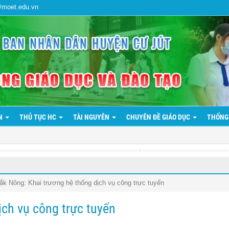
@moet.edu.vn
ẢN
THỦ TỤC HC
TÀI NGUYÊN
CHUYÊN ĐỀ GIÁO DỤC
THỐNG
ắk Nông: Khai trương hệ thống dịch vụ công trực tuyến
ịch vụ công trực tuyến