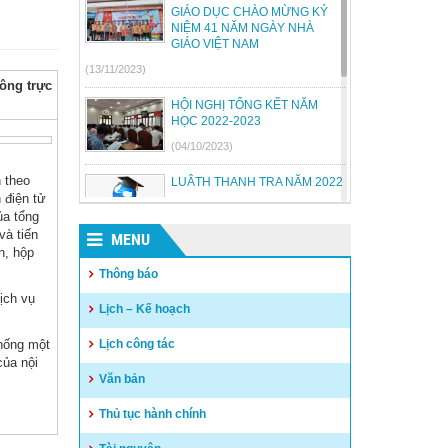
GIÁO DỤC CHÀO MỪNG KỶ
NIỆM 41 NĂM NGÀY NHÀ
GIÁO VIỆT NAM
(13/11/2023)
ông trực
HỘI NGHỊ TỔNG KẾT NĂM
HỌC 2022-2023
(04/10/2023)
 theo
LUÂTH THANH TRA NĂM 2022
 điện tử
(18/07/2023)
ủa tổng
và tiến
MENU
n, hộp
BỘ GIÁO DỤC VÀ ĐÀO TẠO
BÃI BỎ MỘT SỐ THÔNG TƯ
Thông báo
(26/06/2023)
ịch vụ
Lịch – Kế hoạch
Quyết định công khai quyết
thống một
Lịch công tác
toán thu chi NSNN năm 2022
của nội
(04/05/2023)
Văn bản
Thủ tục hành chính