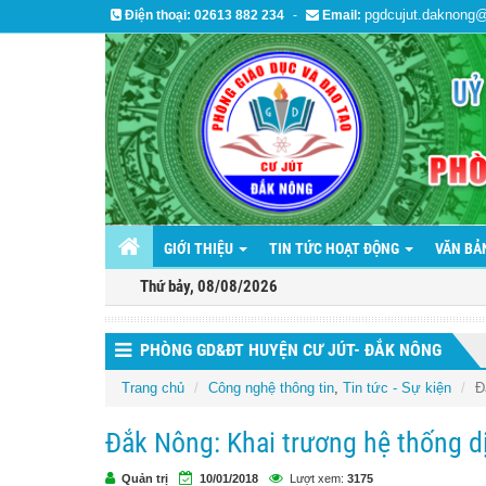
pgdcujut.daknong
Điện thoại:
02613 882 234
-
Email:
GIỚI THIỆU
TIN TỨC HOẠT ĐỘNG
VĂN B
Thứ bảy, 08/08/2026
PHÒNG GD&ĐT HUYỆN CƯ JÚT- ĐẮK NÔNG
Trang chủ
Công nghệ thông tin
,
Tin tức - Sự kiện
Đ
Đắk Nông: Khai trương hệ thống d
Quản trị
10/01/2018
Lượt xem:
3175